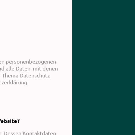
hren personenbezogenen
d alle Daten, mit denen
um Thema Datenschutz
zerklärung.
Website?
r. Dessen Kontaktdaten