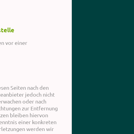
telle
en vor einer
esen Seiten nach den
teanbieter jedoch nicht
berwachen oder nach
ichtungen zur Entfernung
zen bleiben hiervon
enntnis einer konkreten
rletzungen werden wir