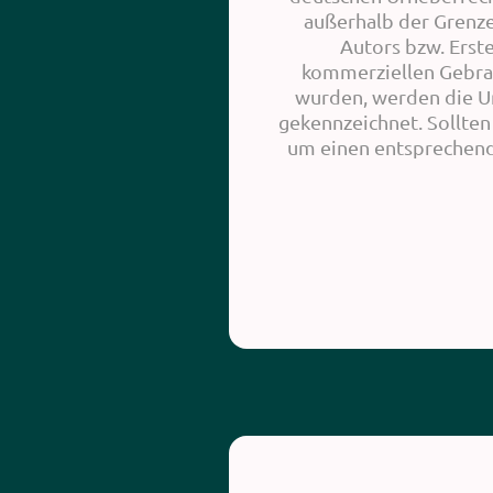
außerhalb der Grenze
Autors bzw. Erste
kommerziellen Gebrauc
wurden, werden die Ur
gekennzeichnet. Sollten
um einen entsprechend