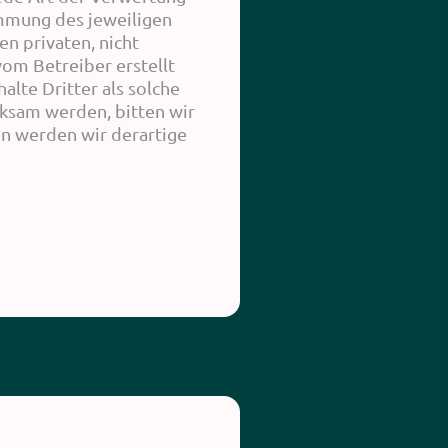
immung des jeweiligen
en privaten, nicht
vom Betreiber erstellt
lte Dritter als solche
rksam werden, bitten wir
n werden wir derartige