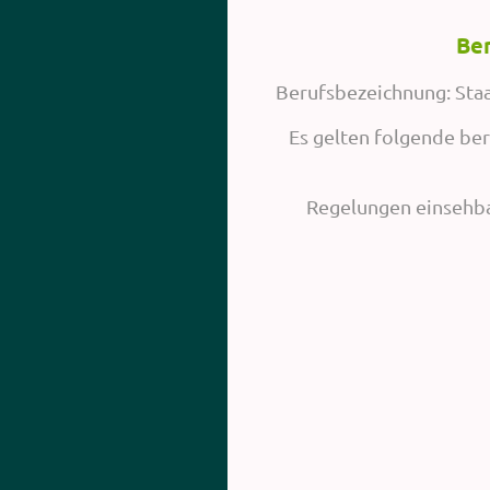
Be
Berufsbezeichnung: Staa
Es gelten folgende be
Regelungen einsehba