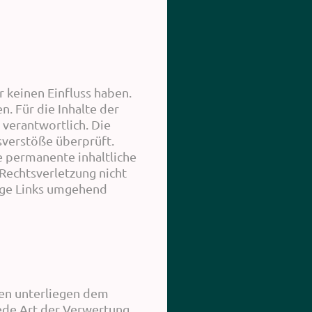
r keinen Einfluss haben.
. Für die Inhalte der
 verantwortlich. Die
sverstöße überprüft.
e permanente inhaltliche
 Rechtsverletzung nicht
ige Links umgehend
ten unterliegen dem
jede Art der Verwertung