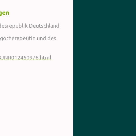
gen
ndesrepublik Deutschland
rgotherapeutin und des
/BJNR012460976.html