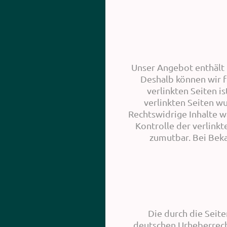
Unser Angebot enthält L
Deshalb können wir f
verlinkten Seiten i
verlinkten Seiten w
Rechtswidrige Inhalte w
Kontrolle der verlinkt
zumutbar. Bei Bek
Die durch die Seit
deutschen Urheberrecht